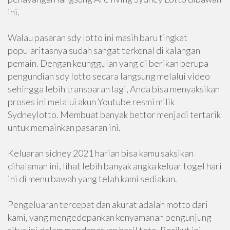
ini.
Walau pasaran sdy lotto ini masih baru tingkat
popularitasnya sudah sangat terkenal di kalangan
pemain. Dengan keunggulan yang di berikan berupa
pengundian sdy lotto secara langsung melalui video
sehingga lebih transparan lagi, Anda bisa menyaksikan
proses ini melalui akun Youtube resmi milik
Sydneylotto. Membuat banyak bettor menjadi tertarik
untuk memainkan pasaran ini.
Keluaran sidney 2021 harian bisa kamu saksikan
dihalaman ini, lihat lebih banyak angka keluar togel hari
ini di menu bawah yang telah kami sediakan.
Pengeluaran tercepat dan akurat adalah motto dari
kami, yang mengedepankan kenyamanan pengunjung