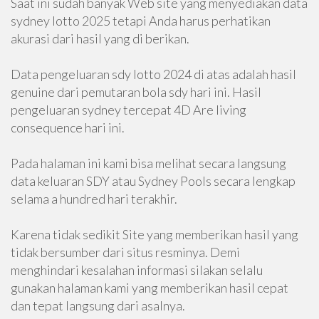
Saat ini sudah banyak Web site yang menyediakan data
sydney lotto 2025 tetapi Anda harus perhatikan
akurasi dari hasil yang di berikan.
Data pengeluaran sdy lotto 2024 di atas adalah hasil
genuine dari pemutaran bola sdy hari ini. Hasil
pengeluaran sydney tercepat 4D Are living
consequence hari ini.
Pada halaman ini kami bisa melihat secara langsung
data keluaran SDY atau Sydney Pools secara lengkap
selama a hundred hari terakhir.
Karena tidak sedikit Site yang memberikan hasil yang
tidak bersumber dari situs resminya. Demi
menghindari kesalahan informasi silakan selalu
gunakan halaman kami yang memberikan hasil cepat
dan tepat langsung dari asalnya.