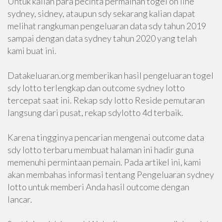
Untuk kalian para pecinta permainan togel on line
sydney, sidney, ataupun sdy sekarang kalian dapat
melihat rangkuman pengeluaran data sdy tahun 2019
sampai dengan data sydney tahun 2020 yang telah
kami buat ini.
Datakeluaran.org memberikan hasil pengeluaran togel
sdy lotto terlengkap dan outcome sydney lotto
tercepat saat ini. Rekap sdy lotto Reside pemutaran
langsung dari pusat, rekap sdylotto 4d terbaik.
Karena tingginya pencarian mengenai outcome data
sdy lotto terbaru membuat halaman ini hadir guna
memenuhi permintaan pemain. Pada artikel ini, kami
akan membahas informasi tentang Pengeluaran sydney
lotto untuk memberi Anda hasil outcome dengan
lancar.