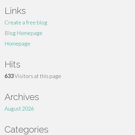
Links
Create a free blog
Blog Homepage
Homepage
Hits
633
Visitors at this page
Archives
August 2026
Categories